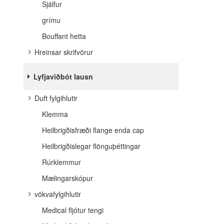
Sjálfur
grímu
Bouffant hetta
Hreinsar skrifvörur
Lyfjaviðbót lausn
Duft fylgihlutir
Klemma
Heilbrigðisfræði flange enda cap
Heilbrigðislegar flönguþéttingar
Rúrklemmur
Mælingarskópur
vökvafylgihlutir
Medical fljótur tengi