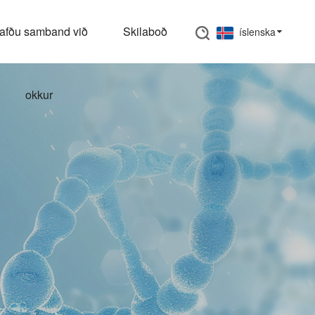
Skilaboð
íslenska
okkur