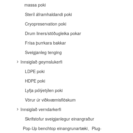
massa poki
Steríl áframhaldandi poki
Cryopreservation poki
Drum liners/stöðugleika pokar
Frísa þurrkara bakkar
Sveigjanleg tenging
Innsiglað geymslukerfi
LDPE poki
HDPE poki
Lyfja pólýetýlen poki
Vörur úr viðkvæmisflöskum
Innsiglað verndarkerfi
Skrifstofur sveigjanlegur einangraður
Pop-Up benchtop einangrunartæki、Plug-