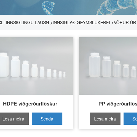
LI INNSIGLINGU LAUSN
>
INNSIGLAÐ GEYMSLUKERFI
>
VÖRUR ÚR
HDPE viðgerðarflöskur
PP viðgerðarflö
Lesa meira
Senda
Lesa meira
S
fyrirspurn
fyri