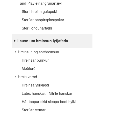
and-Play einangrunartæki
Steríl hreinn gufupoki
Sterílar pappírsplastpokar
Steríl öndunartæki
Lausn um hreinsun lyfjaferla
Hreinsun og sótthreinsun
Hreinsar þurrkur
Meðferð
Hrein vernd
Hreinsa yfirklæði
Latex hanskar、Nitrile hanskar
Hát-toppur ekki-sleppa boot hylki
Sterílar ærmar