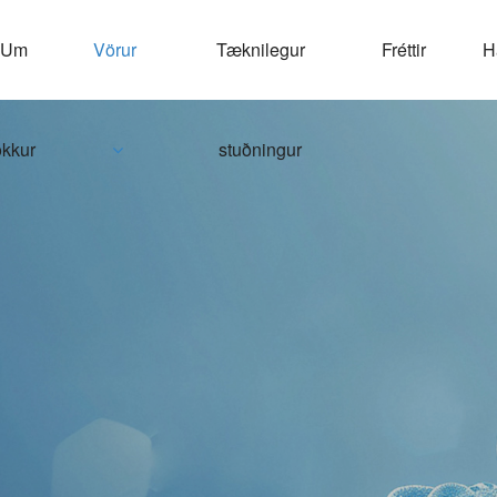
Um
Vörur
Tæknilegur
Fréttir
Hafðu samband við
okkur
stuðningur