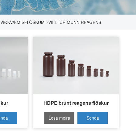
 VIÐKVÆMISFLÖSKUM
>
VILLTUR MUNN REAGENS
skur
HDPE brúnt reagens flöskur
enda
Lesa meira
Senda
rspurn
fyrirspurn