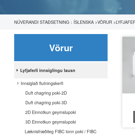
NÚVERANDI STAÐSETNING：
ÍSLENSKA
>
VÖRUR
>
LYFJAFER
FLÖSKUR
Vörur
Lyfjaferli innsiglingu lausn
Innsiglað flutningskerfi
Duft chagring poki-2D
Duft chagring poki-3D
2D Einnotkun geymslupoki
3D Einnotkun geymslupoki
Læknisfræðileg FIBC tonn poki / FIBC