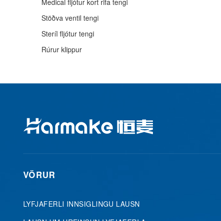
Medical fljótur kort rifa tengi
Stöðva ventil tengi
Steríl fljótur tengi
Rúrur klippur
VÖRUR
LYFJAFERLI INNSIGLINGU LAUSN